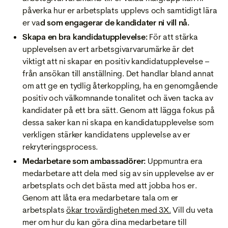
påverka hur er arbetsplats upplevs och samtidigt lära
er va
d som engagerar de kandidater ni vill nå.
Skapa en bra kandidatupplevelse:
För att stärka
upplevelsen av ert arbetsgivarvarumärke är det
viktigt att ni skapar en positiv kandidatupplevelse –
från ansökan till anställning. Det handlar bland annat
om att ge en tydlig återkoppling, ha en genomgående
positiv och välkomnande tonalitet och även tacka av
kandidater på ett bra sätt. Genom att lägga fokus på
dessa saker kan ni skapa en kandidatupplevelse som
verkligen stärker kandidatens upplevelse av er
rekryteringsprocess.
Medarbetare som ambassadörer:
Uppmuntra era
medarbetare att dela med sig av sin upplevelse av er
arbetsplats och det bästa med att jobba hos er.
Genom att låta era medarbetare tala om er
arbetsplats
ökar trovärdigheten med 3X.
Vill du veta
mer om hur du kan göra dina medarbetare till