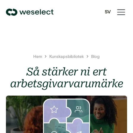
Open
Close
SV
navigati
navigati
We
EN
Select
Homepage
Hem
Kunskapsbibliotek
Blog
Så stärker ni ert
arbetsgivarvarumärke