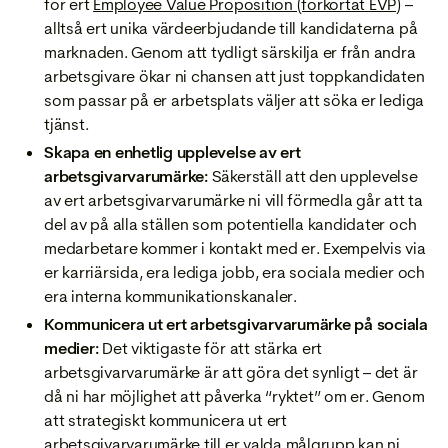
för ert
Employee Value Proposition (förkortat EVP)
–
alltså ert unika värdeerbjudande till kandidaterna på
marknaden. Genom att tydligt särskilja er från andra
arbetsgivare ökar ni chansen att just toppkandidaten
som passar på er arbetsplats väljer att söka er lediga
tjänst.
Skapa en enhetlig upplevelse av ert
arbetsgivarvarumärke:
Säkerställ att den upplevelse
av ert arbetsgivarvarumärke ni vill förmedla går att ta
del av på alla ställen som potentiella kandidater och
medarbetare kommer i kontakt med er. Exempelvis via
er karriärsida, era lediga jobb, era sociala medier och
era interna kommunikationskanaler.
Kommunicera ut ert arbetsgivarvarumärke på sociala
medier:
Det viktigaste för att stärka ert
arbetsgivarvarumärke är att göra det synligt – det är
då ni har möjlighet att påverka “ryktet” om er. Genom
att strategiskt kommunicera ut ert
arbetsgivarvarumärke till er valda målgrupp kan ni