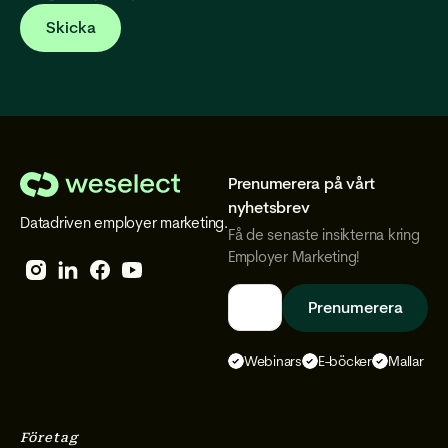
Prenumerera på vårt
We
nyhetsbrev
Datadriven employer marketing.
Select
Få de senaste insikterna kring
Employer Marketing!
Follow
Follow
Follow
Follow
We
We
We
We
Select
Select
Select
Select
Webinars
E-böcker
Mallar
on
on
on
on
Instagram
Facebook
YouTube
LinkedIn
Företag