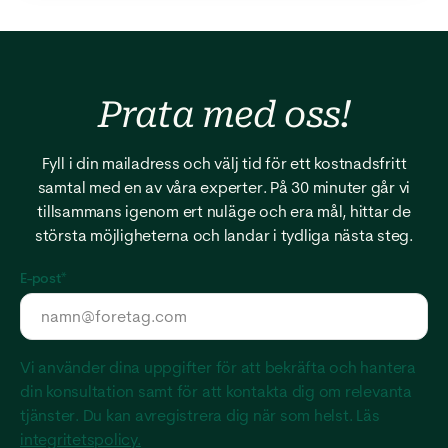
Prata med
oss!
Fyll i din mailadress och välj tid för ett kostnadsfritt
samtal med en av våra experter. På 30 minuter går vi
tillsammans igenom ert nuläge och era mål, hittar de
största möjligheterna och landar i tydliga nästa steg.
E-post
*
Vi använder dina uppgifter för att bekräfta och hantera
din konsultation samt för att kontakta dig om relevanta
tjänster. Du kan avregistrera dig när som helst. Läs
integritetspolicy.