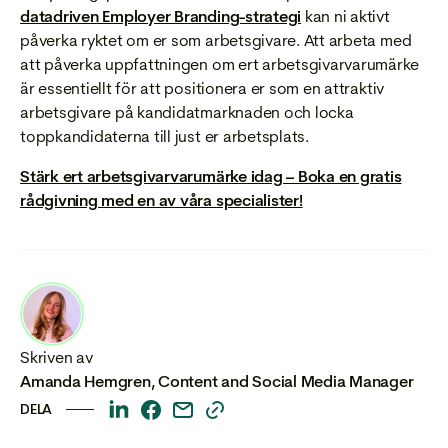
datadriven Employer Branding-strategi
kan ni aktivt
påverka ryktet om er som arbetsgivare. Att arbeta med
att påverka uppfattningen om ert arbetsgivarvarumärke
är essentiellt för att positionera er som en attraktiv
arbetsgivare på kandidatmarknaden och locka
toppkandidaterna till just er arbetsplats.
Stärk ert arbetsgivarvarumärke idag – Boka en gratis
rådgivning med en av våra specialister!
Skriven av
Amanda Hemgren
,
Content and Social Media Manager
DELA
This
This
This
This
is
is
is
is