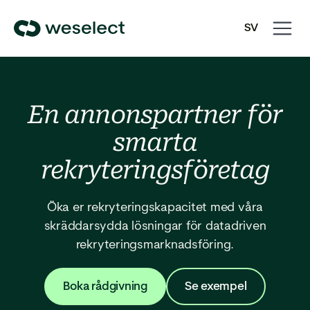
Open
Close
SV
navigati
navigati
We
EN
Select
Homepage
En annonspartner för
smarta
rekryteringsföretag
Öka er rekryteringskapacitet med våra
skräddarsydda lösningar för datadriven
rekryteringsmarknadsföring.
Boka rådgivning
Se exempel