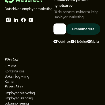
We
nyhetsbrev
Datadriven employer marketing.
Select
Få de senaste insikterna kring
Employer Marketing!
Follow
Follow
Follow
Follow
We
We
We
We
Select
Select
Select
Select
Webinars
E-böcker
Mallar
on
on
on
on
Instagram
Facebook
YouTube
LinkedIn
Företag
Om oss
Kontakta oss
Boka rådgivning
Karriär
Produkter
Employer Marketing
Employer Branding
Jobannonsering