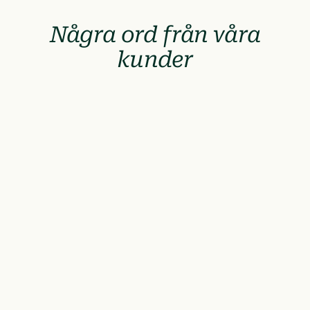
Några ord från våra
kunder
"Samarbetet med weselect har hjälpt oss att sätta Göt
som plats du passerar, utan som en innovativ arbetsgi
time-to-hire, minskat behovet av extern search oc
återkommer för att läsa mer innan de 
Conrad Herrström
Employer Branding Manager på Arl