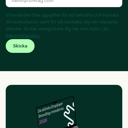
Vi använder dina uppgifter för att bekräfta och hantera
din konsultation samt för att kontakta dig om relevanta
tjänster. Du kan avregistrera dig när som helst. Läs
integritetspolicy.