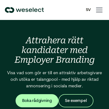
Open
Close
SV
navigati
navigati
We
EN
Select
Homepage
Attrahera rätt
kandidater med
Employer Branding
Visa vad som gör er till en attraktiv arbetsgivare
och utöka er talangpool - med hjälp av riktad
annonsering i sociala medier.
Boka rådgivning
Se exempel