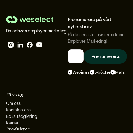
Prenumerera på vårt
We
nyhetsbrev
Datadriven employer marketing.
Select
Få de senaste insikterna kring
Employer Marketing!
Follow
Follow
Follow
Follow
We
We
We
We
Select
Select
Select
Select
Webinars
E-böcker
Mallar
on
on
on
on
Instagram
Facebook
YouTube
LinkedIn
Företag
Om oss
Kontakta oss
Boka rådgivning
Karriär
Produkter