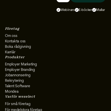
Select
Select
Select
Select
Webinars
E-böcker
Mallar
on
on
on
on
Instagram
Facebook
YouTube
LinkedIn
Företag
Om oss
Kontakta oss
Boka rådgivning
Karriär
Produkter
Employer Marketing
Employer Branding
Jobannonsering
Rekrytering
Talent Software
Mondea
Varför weselect
För små företag
För medelstora företag