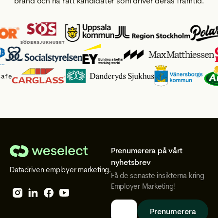
brand och nå rätt kandidater som driver deras framtid.
Prenumerera på vårt
We
nyhetsbrev
Datadriven employer marketing.
Select
Få de senaste insikterna kring
Employer Marketing!
Follow
Follow
Follow
Follow
We
We
We
We