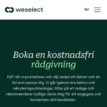
Open
Close
SV
navigati
navigati
We
EN
Select
Homepage
Boka en kostnadsfri
rådgivning
Fyll i din e-postadress och välj sedan ett datum och en
tid som passar dig. Vi går igenom era behov och
rekryteringsutmaningar, tittar på ert nuläge och
rekommenderar tydliga nästa steg för att engagera och
konvertera rätt kandidater.