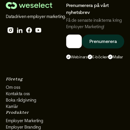
Prenumerera på vårt
We
nyhetsbrev
Datadriven employer marketing.
Select
Få de senaste insikterna kring
Employer Marketing!
Follow
Follow
Follow
Follow
We
We
We
We
Select
Select
Select
Select
Webinars
E-böcker
Mallar
on
on
on
on
Instagram
Facebook
YouTube
LinkedIn
Företag
Om oss
Kontakta oss
Boka rådgivning
Karriär
Produkter
Employer Marketing
Employer Branding