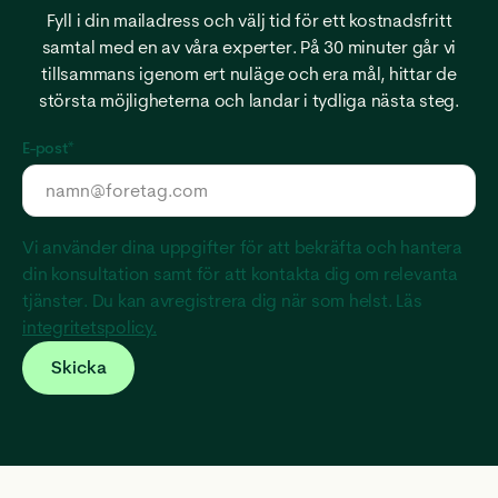
Fyll i din mailadress och välj tid för ett kostnadsfritt
samtal med en av våra experter. På 30 minuter går vi
tillsammans igenom ert nuläge och era mål, hittar de
största möjligheterna och landar i tydliga nästa steg.
E-post
*
Vi använder dina uppgifter för att bekräfta och hantera
din konsultation samt för att kontakta dig om relevanta
tjänster. Du kan avregistrera dig när som helst. Läs
integritetspolicy.