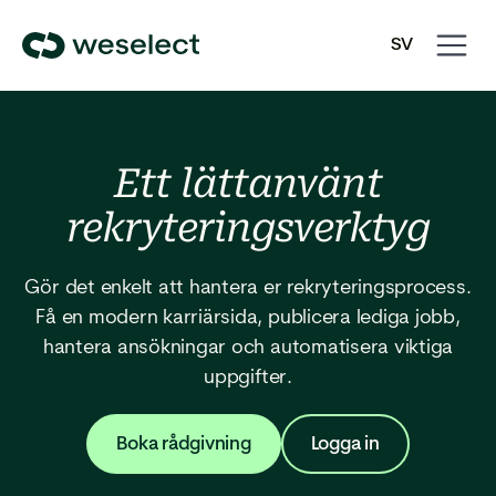
Open
Close
SV
navigati
navigati
We
EN
Select
Homepage
Ett lättanvänt
rekryteringsverktyg
Gör det enkelt att hantera er rekryteringsprocess.
Få en modern karriärsida, publicera lediga jobb,
hantera ansökningar och automatisera viktiga
uppgifter.
Boka rådgivning
Logga in