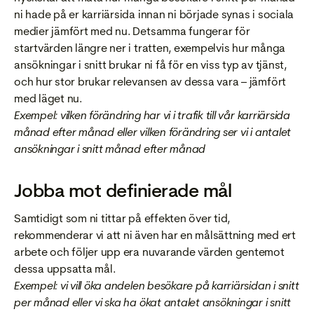
ni hade på er karriärsida innan ni började synas i sociala
medier jämfört med nu. Detsamma fungerar för
startvärden längre ner i tratten, exempelvis hur många
ansökningar i snitt brukar ni få för en viss typ av tjänst,
och hur stor brukar relevansen av dessa vara – jämfört
med läget nu.
Exempel: vilken förändring har vi i trafik till vår karriärsida
månad efter månad eller vilken förändring ser vi i antalet
ansökningar i snitt månad efter månad
Jobba mot definierade mål
Samtidigt som ni tittar på effekten över tid,
rekommenderar vi att ni även har en målsättning
med
ert
arbete och följer upp era nuvarande värden gentemot
dessa uppsatta mål.
Exempel: vi vill öka andelen besökare på karriärsidan i snitt
per månad eller vi ska ha ökat antalet ansökningar i snitt