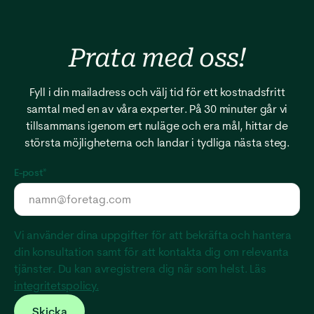
Prata med
oss!
Fyll i din mailadress och välj tid för ett kostnadsfritt
samtal med en av våra experter. På 30 minuter går vi
tillsammans igenom ert nuläge och era mål, hittar de
största möjligheterna och landar i tydliga nästa steg.
E-post
*
Vi använder dina uppgifter för att bekräfta och hantera
din konsultation samt för att kontakta dig om relevanta
tjänster. Du kan avregistrera dig när som helst. Läs
integritetspolicy.