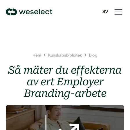
Open
Close
SV
navigati
navigati
We
EN
Select
Homepage
Hem
Kunskapsbibliotek
Blog
Så mäter du effekterna
av ert Employer
Branding-arbete