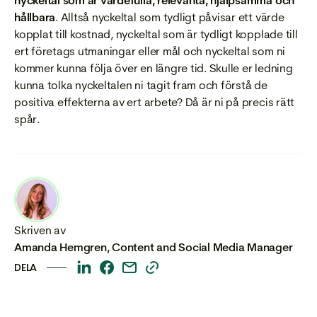
nyckeltal som är värdefulla, relevanta, hjälpsamma och
hållbara
. Alltså nyckeltal som tydligt påvisar ett värde
kopplat till kostnad, nyckeltal som är tydligt kopplade till
ert företags utmaningar eller mål och nyckeltal som ni
kommer kunna följa över en längre tid. Skulle er ledning
kunna tolka nyckeltalen ni tagit fram och förstå de
positiva effekterna av ert arbete? Då är ni på precis rätt
spår.
Skriven av
Amanda Hemgren
,
Content and Social Media Manager
DELA
This
This
This
This
is
is
is
is
some
some
some
some