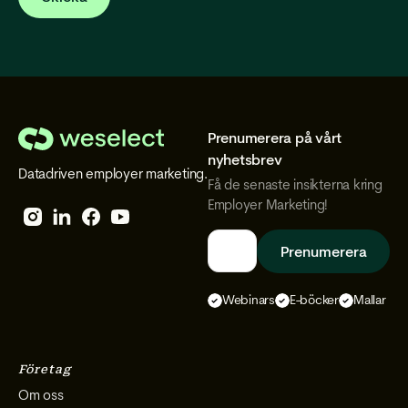
Prenumerera på vårt
We
nyhetsbrev
Datadriven employer marketing.
Select
Få de senaste insikterna kring
Employer Marketing!
Follow
Follow
Follow
Follow
We
We
We
We
Select
Select
Select
Select
Webinars
E-böcker
Mallar
on
on
on
on
Instagram
Facebook
YouTube
LinkedIn
Företag
Om oss