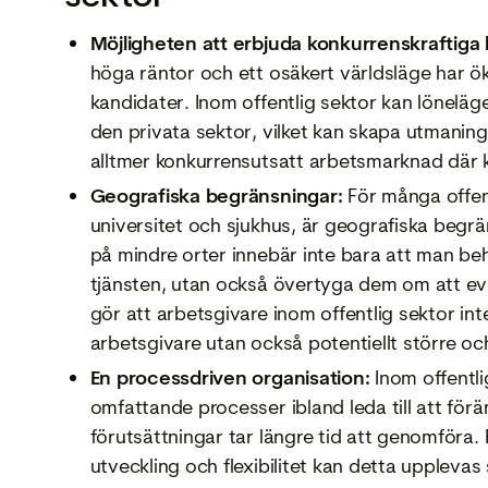
Möjligheten att erbjuda konkurrenskraftiga
höga räntor och ett osäkert världsläge har öka
kandidater. Inom offentlig sektor kan lönelä
den privata sektor, vilket kan skapa utmaninga
alltmer konkurrensutsatt arbetsmarknad där
Geografiska begränsningar:
För många offen
universitet och sjukhus, är geografiska begr
på mindre orter innebär inte bara att man beh
tjänsten, utan också övertyga dem om att even
gör att arbetsgivare inom offentlig sektor in
arbetsgivare utan också potentiellt större oc
En processdriven organisation:
Inom offentli
omfattande processer ibland leda till att förä
förutsättningar tar längre tid att genomföra
utveckling och flexibilitet kan detta uppleva