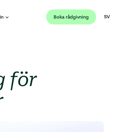
SV
in
Boka rådgivning
EN
 för
r