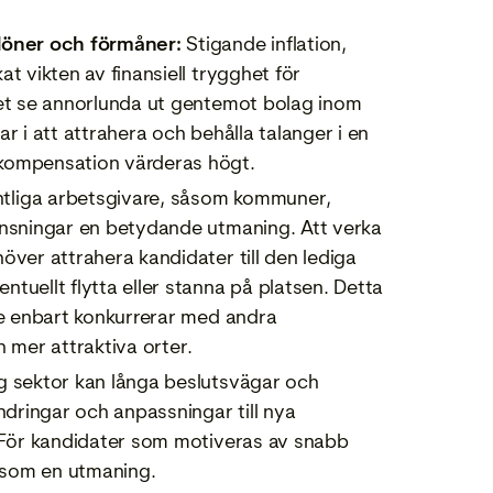
 löner och förmåner:
Stigande inflation,
t vikten av finansiell trygghet för
get se annorlunda ut gentemot bolag inom
r i att attrahera och behålla talanger i en
 kompensation värderas högt.
tliga arbetsgivare, såsom kommuner,
änsningar en betydande utmaning. Att verka
över attrahera kandidater till den lediga
tuellt flytta eller stanna på platsen. Detta
te enbart konkurrerar med andra
h mer attraktiva orter.
g sektor kan långa beslutsvägar och
ndringar och anpassningar till nya
. För kandidater som motiveras av snabb
s som en utmaning.