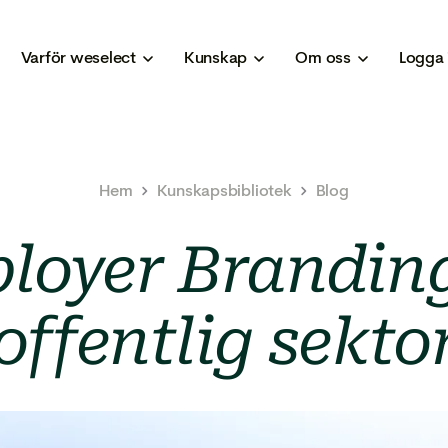
Varför weselect
Kunskap
Om oss
Logga 
Hem
Kunskapsbibliotek
Blog
loyer Branding
offentlig sekto