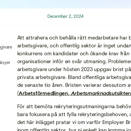
December 2, 2024
Att attrahera och behålla rätt medarbetare har bl
arbetsgivare, och offentlig sektor är inget un
sgivare
konkurrens om kandidater och ökande krav från 
organisationer inför en svår utmaning. Problemet 
ployer
arbetsgivare under hösten 2023 uppgav brist på
privata arbetsgivare. Bland offentliga arbetsgiv
de senaste tio åren. Bristen varierar dessutom a
(
Arbetsförmedlingen,
Arbetsmarknadsutsikter
För att bemöta rekryteringsutmaningarna behöver
bara fokusera på att fylla rekryteringsbehoven, u
det här inlägget pratar vi om varför Employer Br
inom offentlig sektor, hur ni enkelt kan komma ig