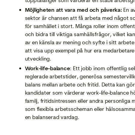
topptalanger som värderar en stabil arbetsgi
Möjligheten att vara med och påverka:
En a
sektor är chansen att få arbeta med något so
för samhället i stort. Många roller inom offen
och bidra till viktiga samhällsfrågor, vilket k
av en känsla av mening och syfte i sitt arbet
att visa upp exempel på hur era medarbetare h
utveckling.
Work-life-balance
: Ett jobb inom offentlig s
reglerade arbetstider, generösa semestervillko
balans mellan arbete och fritid. Detta kan göra
kandidater som värderar work-life-balance hö
familj, fritidsintressen eller andra personlig
som flexibla arbetsscheman eller hälsosamma 
en balanserad vardag.