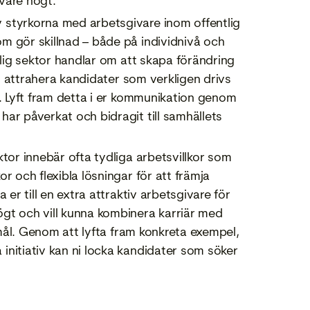
vare högt.
v styrkorna med arbetsgivare inom offentlig
m gör skillnad – både på individnivå och
tlig sektor handlar om att skapa förändring
an attrahera kandidater som verkligen drivs
e. Lyft fram detta i er kommunikation genom
ar påverkat och bidragit till samhällets
ektor innebär ofta tydliga arbetsvillkor som
r och flexibla lösningar för att främja
 er till en extra attraktiv arbetsgivare för
gt och vill kunna kombinera karriär med
a mål. Genom att lyfta fram konkreta exempel,
initiativ kan ni locka kandidater som söker