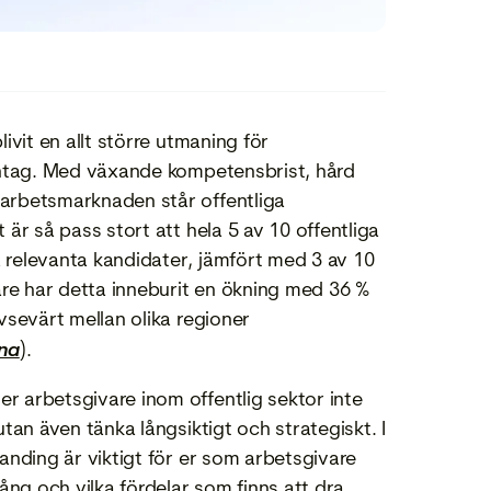
ivit en allt större utmaning för
dantag. Med växande kompetensbrist, hård
arbetsmarknaden står offentliga
är så pass stort att hela 5 av 10 offentliga
 relevanta kandidater, jämfört med 3 av 10
are har detta inneburit en ökning med 36 %
vsevärt mellan olika regioner
na
).
 arbetsgivare inom offentlig sektor inte
tan även tänka långsiktigt och strategiskt. I
anding är viktigt för er som arbetsgivare
ång och vilka fördelar som finns att dra