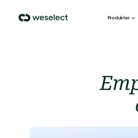
Produkter
We
Select
Homepage
Emp