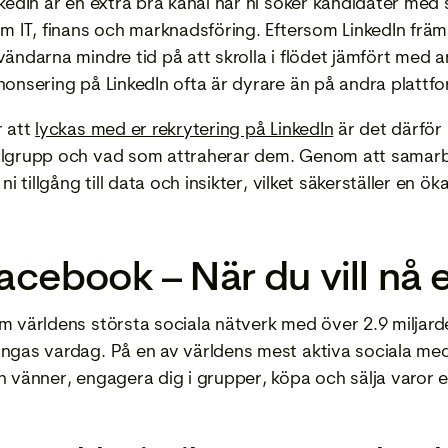
kedIn är en extra bra kanal när ni söker kandidater med s
om IT, finans och marknadsföring. Eftersom LinkedIn främ
vändarna mindre tid på att skrolla i flödet jämfört med a
nonsering på LinkedIn ofta är dyrare än på andra plattfo
r att
lyckas med er rekrytering på LinkedIn
är det därför 
lgrupp och vad som attraherar dem. Genom att samarb
 ni tillgång till data och insikter, vilket säkerställer en
acebook – När du vill nå
m världens största sociala nätverk med över 2.9 miljard
ngas vardag. På en av världens mest aktiva sociala medi
 vänner, engagera dig i grupper, köpa och sälja varor ell