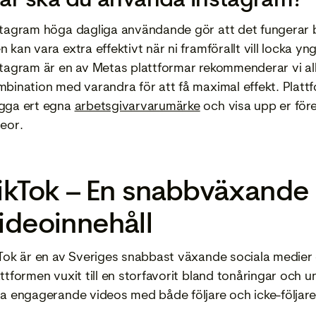
stagram höga dagliga användande gör att det fungerar bra
 kan vara extra effektivt när ni framförallt vill locka yn
stagram är en av Metas plattformar rekommenderar vi all
mbination med varandra för att få maximal effekt. Platt
gga ert egna
arbetsgivarvarumärke
och visa upp er för
deor.
ikTok – En snabbväxande 
ideoinnehåll
kTok är en av Sveriges snabbast växande sociala medier
attformen vuxit till en storfavorit bland tonåringar och 
la engagerande videos med både följare och icke-följar