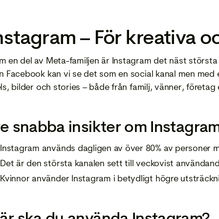
nstagram – För kreativa o
 en del av Meta-familjen är Instagram det näst största s
ån Facebook kan vi se det som en social kanal men med en
ls, bilder och stories – både från familj, vänner, föret
re snabba insikter om Instagram
Instagram används dagligen av över 80% av personer me
Det är den största kanalen sett till veckovist användan
Kvinnor använder Instagram i betydligt högre utsträckn
är ska du använda Instagram?