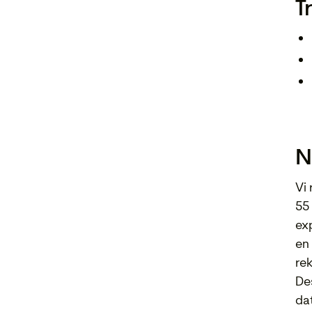
T
N
Vi
55
ex
en 
re
De
da