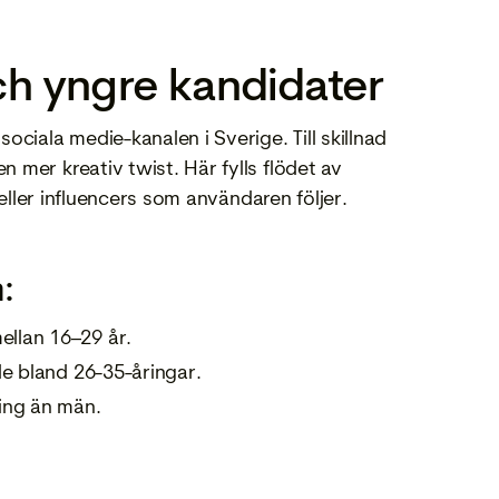
ch yngre kandidater
ociala medie-kanalen i Sverige. Till skillnad
 mer kreativ twist. Här fylls flödet av
ag eller influencers som användaren följer.
:
llan 16–29 år.
de bland 26-35-åringar.
ing än män.