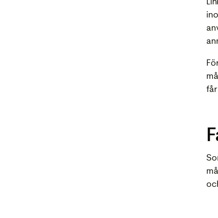
Lin
in
an
an
Fö
må
får
F
So
må
och