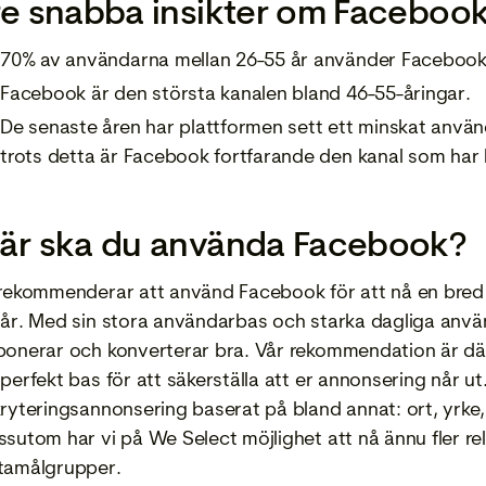
re snabba insikter om Facebook
70% av användarna mellan 26-55 år använder Facebook
Facebook är den största kanalen bland 46-55-åringar.
De senaste åren har plattformen sett ett minskat anvä
trots detta är Facebook fortfarande den kanal som har 
är ska du använda Facebook?
 rekommenderar att använd Facebook för att nå en bred 
 år. Med sin stora användarbas och starka dagliga an
ponerar och konverterar bra. Vår rekommendation är därf
perfekt bas för att säkerställa att er annonsering når ut
kryteringsannonsering baserat på bland annat: ort, yrke,
ssutom har vi på We Select möjlighet att nå ännu fler re
tamålgrupper.