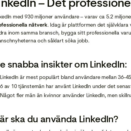
inkedIn – Det professione
nkedIn med 930 miljoner användare – varav ca 5.2 miljoner
ofessionella
nätverk
. Idag är plattformen det självklara
dra inom samma bransch, bygga sitt professionella varum
anschnyheterna och såklart söka jobb.
re snabba insikter om LinkedIn:
LinkedIn är mest populärt bland användare mellan 36-45
6 av 10 tjänstemän har använt LinkedIn under det senast
Något fler män än kvinnor använder LinkedIn, men skilln
är ska du använda LinkedIn?