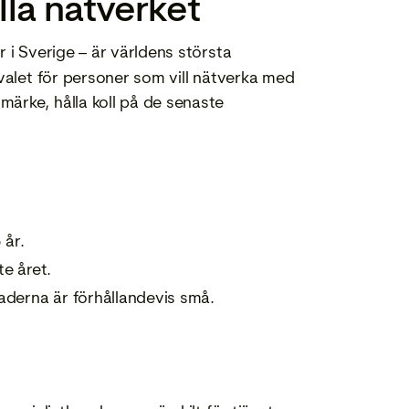
lla nätverket
 i Sverige – är världens största
 valet för personer som vill nätverka med
ärke, hålla koll på de senaste
 år.
e året.
aderna är förhållandevis små.