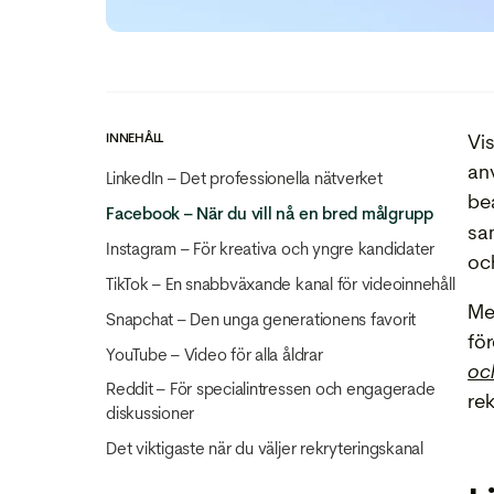
INNEHÅLL
Vi
anv
LinkedIn – Det professionella nätverket
be
Facebook – När du vill nå en bred målgrupp
sam
Instagram – För kreativa och yngre kandidater
och
TikTok – En snabbväxande kanal för videoinnehåll
Me
Snapchat – Den unga generationens favorit
fö
YouTube – Video för alla åldrar
oc
Reddit – För specialintressen och engagerade
re
diskussioner
Det viktigaste när du väljer rekryteringskanal