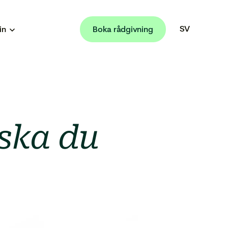
SV
in
Boka rådgivning
EN
 ska du