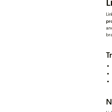
L
Li
pr
an
br
T
N