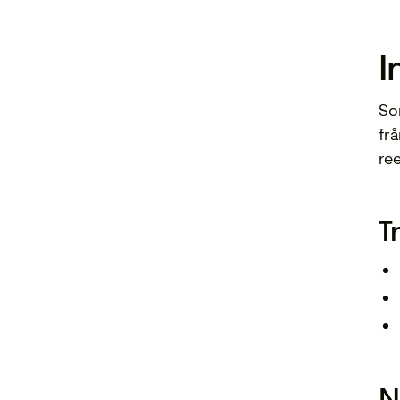
I
Som
fr
ree
T
N