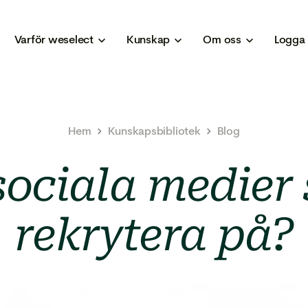
Varför weselect
Kunskap
Om oss
Logga 
Hem
Kunskapsbibliotek
Blog
sociala medier
rekrytera på?