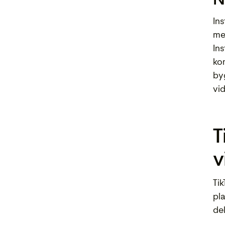
In
men
In
ko
by
vi
T
v
Ti
pl
de