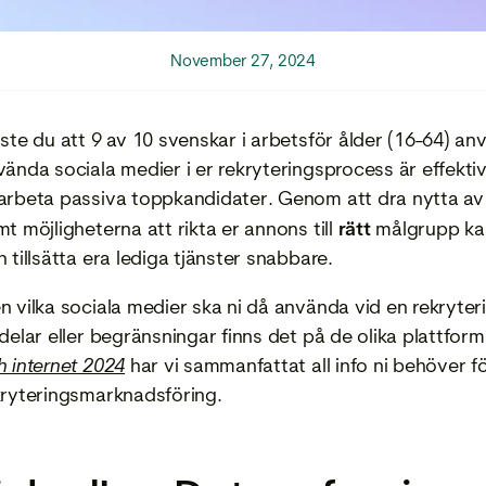
November 27, 2024
sste du att 9 av 10 svenskar i arbetsför ålder (16-64) an
ända sociala medier i er rekryteringsprocess är effektiv
arbeta passiva toppkandidater. Genom att dra nytta av
t möjligheterna att rikta er annons till
rätt
målgrupp kan
 tillsätta era lediga tjänster snabbare.
n vilka sociala medier ska ni då använda vid en rekryteri
rdelar eller begränsningar finns det på de olika plattfo
h internet 2024
har vi sammanfattat all info ni behöver för
kryteringsmarknadsföring.