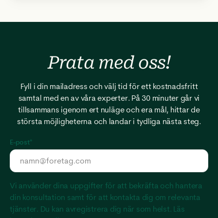
Prata med
oss!
Fyll i din mailadress och välj tid för ett kostnadsfritt
samtal med en av våra experter. På 30 minuter går vi
tillsammans igenom ert nuläge och era mål, hittar de
största möjligheterna och landar i tydliga nästa steg.
E-post
*
Vi använder dina uppgifter för att bekräfta och hantera
din konsultation samt för att kontakta dig om relevanta
tjänster. Du kan avregistrera dig när som helst. Läs