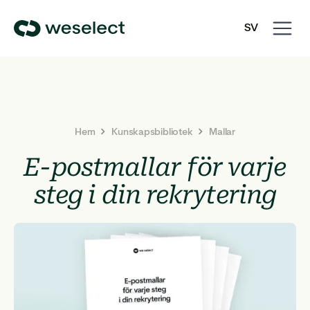
Open
Close
SV
navigati
navigati
We
EN
Select
Homepage
Hem
Kunskapsbibliotek
Mallar
E-postmallar för varje
steg i din rekrytering