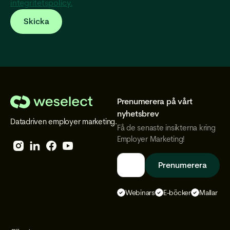
integritetspolicy.
Prenumerera på vårt
We
nyhetsbrev
Datadriven employer marketing.
Select
Få de senaste insikterna kring
Employer Marketing!
Follow
Follow
Follow
Follow
We
We
We
We
Select
Select
Select
Select
Webinars
E-böcker
Mallar
on
on
on
on
Instagram
Facebook
YouTube
LinkedIn