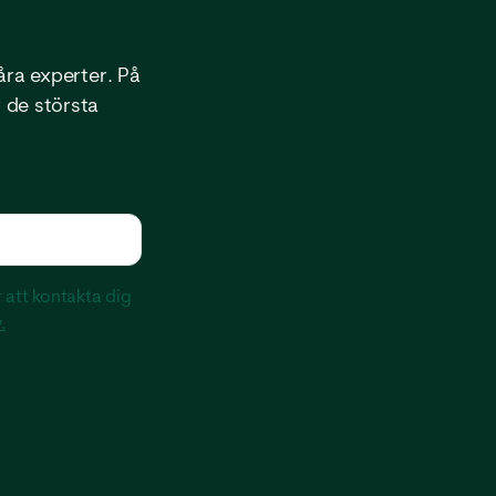
våra experter. På
r de största
 att kontakta dig
.