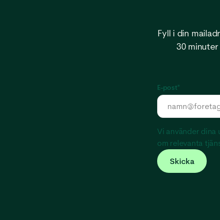
Fyll i din maila
30 minuter 
E-post
*
Vi använder dina u
om relevanta tjäns