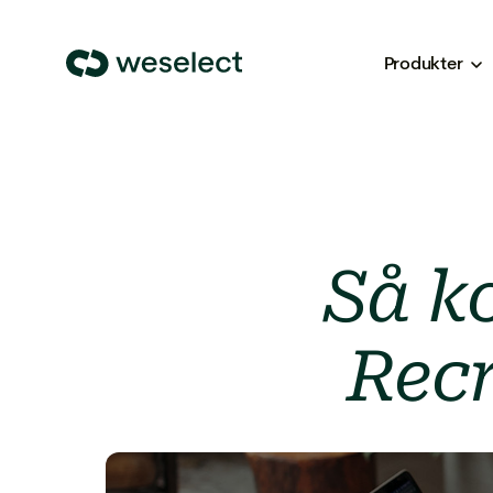
Produkter
We
Select
Homepage
Så k
Rec