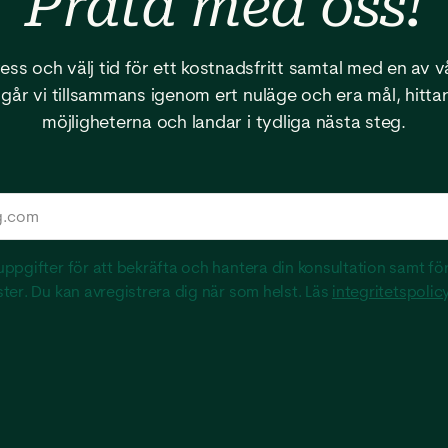
Prata med
oss!
dress och välj tid för ett kostnadsfritt samtal med en av 
går vi tillsammans igenom ert nuläge och era mål, hitta
möjligheterna och landar i tydliga nästa steg.
ppgifter för att bekräfta och hantera din konsultation samt för
ter. Du kan avregistrera dig när som helst. Läs
integritetspolicy