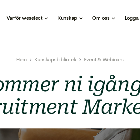
Varför weselect
Kunskap
Om oss
Logga 
Hem
Kunskapsbibliotek
Event & Webinars
ommer ni igån
ruitment Marke