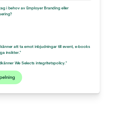
etag i behov av Employer Branding eller
ering?
änner att ta emot inbjudningar till event, e-books
ga insikter.
*
känner We Selects integritetspolicy.
*