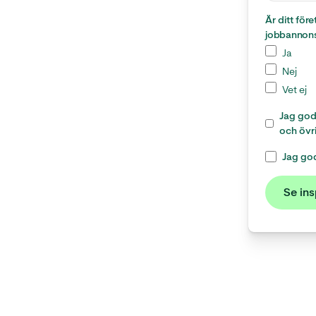
Är ditt för
jobbannons
Ja
Nej
Vet ej
Jag godk
och övri
Jag god