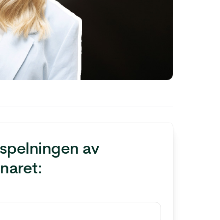
nspelningen av
naret: