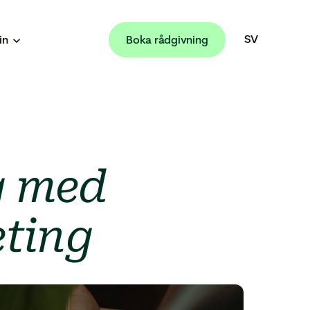
SV
in
Boka rådgivning
EN
g med
ting