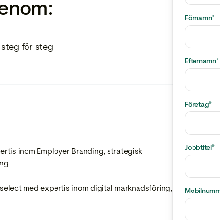
genom:
Förnamn
*
steg för steg
Efternamn
*
Företag
*
Jobbtitel
*
rtis inom Employer Branding, strategisk
ng.
elect med expertis inom digital marknadsföring,
Mobilnumm