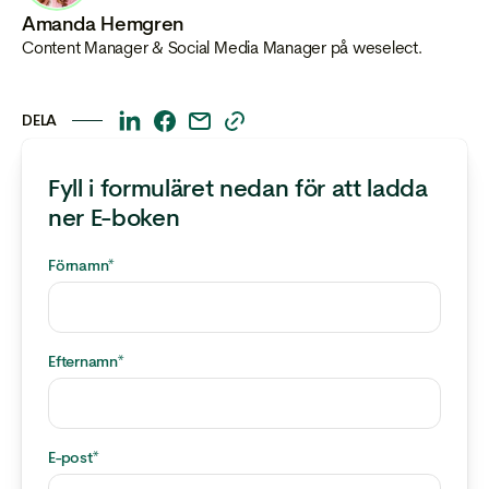
Amanda Hemgren
Content Manager & Social Media Manager på weselect.
DELA
This
This
This
This
is
is
is
is
Fyll i formuläret nedan för att ladda
some
some
some
some
text
text
text
text
ner E-boken
inside
inside
inside
inside
of
of
of
of
Förnamn
*
a
a
a
a
div
div
div
div
block.
block.
block.
block.
Efternamn
*
E-post
*