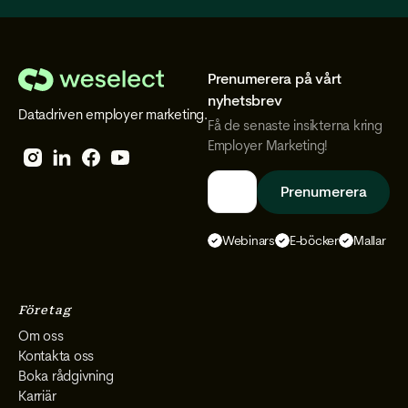
Prenumerera på vårt
We
nyhetsbrev
Datadriven employer marketing.
Select
Få de senaste insikterna kring
Employer Marketing!
Follow
Follow
Follow
Follow
We
We
We
We
Select
Select
Select
Select
Webinars
E-böcker
Mallar
on
on
on
on
Instagram
Facebook
YouTube
LinkedIn
Företag
Om oss
Kontakta oss
Boka rådgivning
Karriär