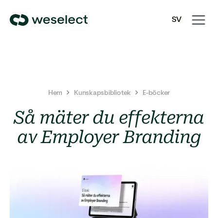
Open
Close
SV
navigati
navigati
We
EN
Select
Homepage
Hem
Kunskapsbibliotek
E-böcker
Så mäter du effekterna
av Employer Branding