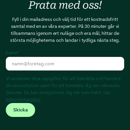
Prata med
oss!
Fyll i din mailadress och välj tid för ett kostnadsfritt
samtal med en av våra experter. På 30 minuter går vi
tillsammans igenom ert nuläge och era mål, hittar de
största möjligheterna och landar i tydliga nästa steg.
E-post
*
Vi använder dina uppgifter för att bekräfta och hantera
din konsultation samt för att kontakta dig om relevanta
tjänster. Du kan avregistrera dig när som helst. Läs
integritetspolicy.