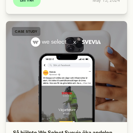
May 13, 2024
Läs mer
CASE STUDY
Så hjälpte We Select Svevia öka andelen