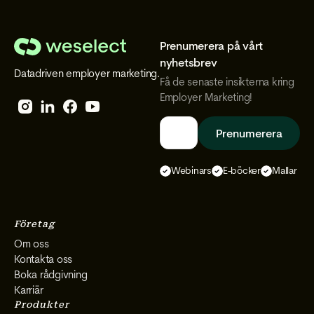
Prenumerera på vårt
We
nyhetsbrev
Datadriven employer marketing.
Select
Få de senaste insikterna kring
Employer Marketing!
Follow
Follow
Follow
Follow
We
We
We
We
Select
Select
Select
Select
Webinars
E-böcker
Mallar
on
on
on
on
Instagram
Facebook
YouTube
LinkedIn
Företag
Om oss
Kontakta oss
Boka rådgivning
Karriär
Produkter