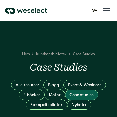
Open
Close
SV
navigati
navigati
We
EN
Select
Homepage
Hem
Kunskapsbibliotek
Case Studies
Case Studies
Alla resurser
Blogg
Event & Webinars
E-böcker
Mallar
Case studies
Exempelbibliotek
Nyheter